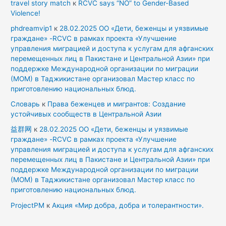
travel story match
к
RCVC says “NO” to Gender-Based
Violence!
phdreamvip1
к
28.02.2025 ОО «Дети, беженцы и уязвимые
граждане» -RCVC в рамках проекта «Улучшение
управления миграцией и доступа к услугам для афганских
перемещенных лиц в Пакистане и Центральной Азии» при
поддержке Международной организации по миграции
(МОМ) в Таджикистане организовал Мастер класс по
приготовлению национальных блюд.
Словарь
к
Права беженцев и мигрантов: Создание
устойчивых сообществ в Центральной Азии
益群网
к
28.02.2025 ОО «Дети, беженцы и уязвимые
граждане» -RCVC в рамках проекта «Улучшение
управления миграцией и доступа к услугам для афганских
перемещенных лиц в Пакистане и Центральной Азии» при
поддержке Международной организации по миграции
(МОМ) в Таджикистане организовал Мастер класс по
приготовлению национальных блюд.
ProjectPM
к
Акция «Мир добра, добра и толерантности».