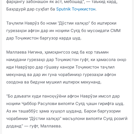
фарҳангу забонашон як аст, мебошад”, — таъкид кард,
Баҳодурӣ дар суҳбат ба
Sputnik Тоҷикистон
.
Таҷлили Наврӯз бо номи “Дӯстии халқҳо” бо иштироки
гурезаҳои афғон дар ин ноҳияи Суғд бо мусоидати СММ
дар Тоҷикистон баргузор карда шуд.
Маллаева Нигина, ҳамоҳангсоз оид ба кор таъмин
намудани гурезаҳо дар Тоҷикистон гуфт, ки ҳамасола онҳо
иди Наврӯзро дар гӯшаву канори Тоҷикистон таҷлил
мекунанд ва дар ин гуна чорабиниҳо гурезаҳои афғон
озодона ва бидуни мушкил иштирок мекунанд.
“Бо даъвати худи паноҳҷӯёни афғон Наврӯзи имсол дар
ноҳияи Ҷаббор Расулови вилояти Суғд ҷашн гирифта шуд.
Аз ин ташаббӯс ҳама хушҳол шуданд. Барои баргузории
чорабинии “Дӯстии халқҳо” масъулони вилояти Суғд розигӣ
доданд” — гуфт, Маллаева.