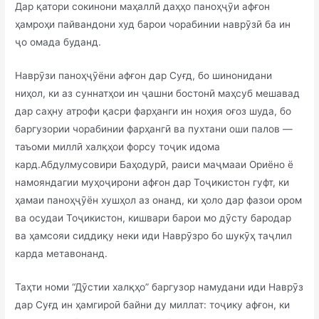
Дар қатори сокинони маҳаллӣ даҳҳо паноҳҷӯи афғон
ҳамроҳи пайвандони худ барои чорабинии наврӯзӣ ба ин
ҷо омада буданд.
Наврӯзи паноҳҷӯёни афғон дар Суғд, бо шинонидани
ниҳол, ки аз суннатҳои ин ҷашни бостонӣ маҳсуб мешавад
дар саҳну атрофи қасри фарҳанги ин ноҳия оғоз шуда, бо
баргузории чорабинии фарҳангӣ ва пухтани оши палов —
таъоми миллӣ халқҳои форсу тоҷик идома
кард.Абдулмусовири Баҳодурӣ, раиси маҷмааи Ориёно ё
намояндагии муҳоҷирони афғон дар Тоҷикистон гуфт, ки
ҳамаи паноҳҷӯён хушҳол аз онанд, ки ҳоло дар фазои ором
ва осудаи Тоҷикистон, кишвари барои мо дӯсту бародар
ва ҳамсояи сиддиқу неки иди Наврӯзро бо шукӯҳ таҷлил
карда метавонанд.
Таҳти номи “Дӯстии халқҳо” баргузор намудани иди Наврӯз
дар Суғд ин ҳамгироӣ байни ду миллат: тоҷику афғон, ки