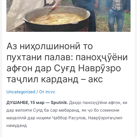
Аз ниҳолшинонӣ то
пухтани палав: паноҳҷӯёни
афғон дар Суғд Наврӯзро
таҷлил карданд – акс
Uncategorized
/ От
ircvc
ДУШАНБЕ, 15 мар — Sputnik.
Даҳҳо паноҳҷӯёни афғон, ки
дар вилояти Суғд ба сар мебаранд, як ҷо бо сокинони
маҳалллӣ дар ноҳияи Ҷаббор Расулов, Наврӯзротаҷлил
намуданд