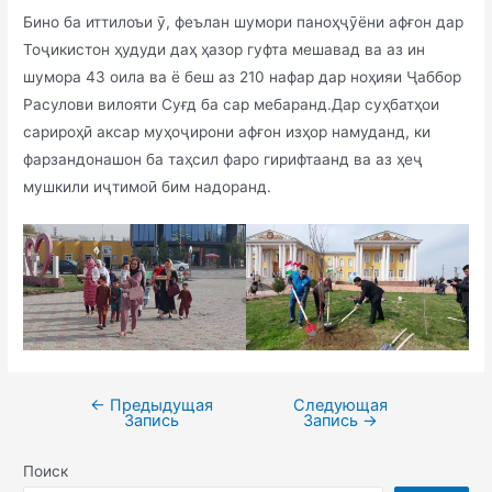
Бино ба иттилоъи ӯ, феълан шумори паноҳҷӯёни афғон дар
Тоҷикистон ҳудуди даҳ ҳазор гуфта мешавад ва аз ин
шумора 43 оила ва ё беш аз 210 нафар дар ноҳияи Ҷаббор
Расулови вилояти Суғд ба сар мебаранд.Дар суҳбатҳои
сарироҳӣ аксар муҳоҷирони афғон изҳор намуданд, ки
фарзандонашон ба таҳсил фаро гирифтаанд ва аз ҳеҷ
мушкили иҷтимоӣ бим надоранд.
←
Предыдущая
Следующая
Запись
Запись
→
Поиск