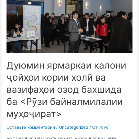
Дуюмин ярмаркаи калони
ҷойҳои кории холӣ ва
вазифаҳои озод бахшида
ба <Рӯзи байналмилалии
муҳоҷират>
Оставьте комментарий
/
Uncategorized
/ От
ircvc
Бо ташаббуси Вазорати меҳнат, муҳоҷират ва шуғли