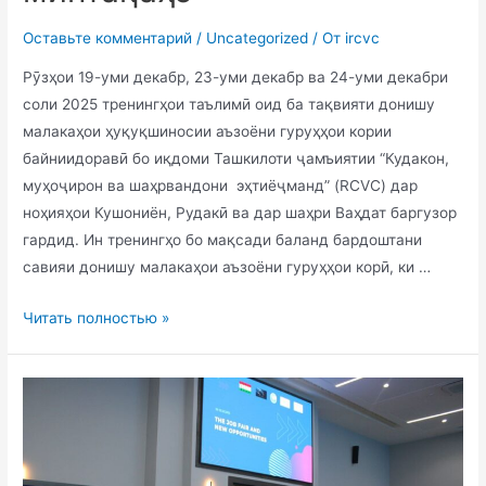
Оставьте комментарий
/
Uncategorized
/ От
ircvc
Рӯзҳои 19-уми декабр, 23-уми декабр ва 24-уми декабри
соли 2025 тренингҳои таълимӣ оид ба тақвияти донишу
малакаҳои ҳуқуқшиносии аъзоёни гуруҳҳои кории
байниидоравӣ бо иқдоми Ташкилоти ҷамъиятии “Кудакон,
муҳоҷирон ва шаҳрвандони эҳтиёҷманд” (RCVC) дар
ноҳияҳои Кушониён, Рудакӣ ва дар шаҳри Ваҳдат баргузор
гардид. Ин тренингҳо бо мақсади баланд бардоштани
савияи донишу малакаҳои аъзоёни гуруҳҳои корӣ, ки …
Читать полностью »