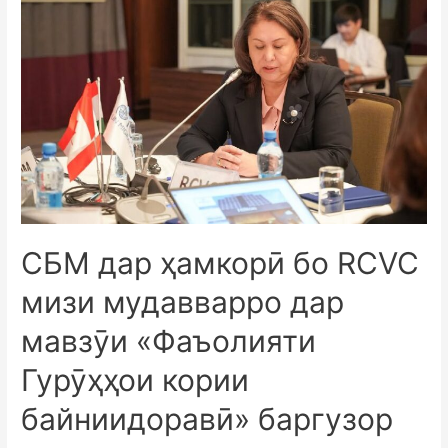
СБМ дар ҳамкорӣ бо RCVC
мизи мудавварро дар
мавзӯи «Фаъолияти
Гурӯҳҳои кории
байниидоравӣ» баргузор