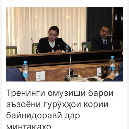
Тренинги омузишӣ барои
аъзоёни гурӯҳҳои кории
байнидоравӣ дар
минтақаҳо