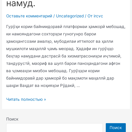
намуд.
Оставьте комментарий
/
Uncategorized
/ От
ircvc
Гурӯҳи кории байниидоравӣ платформаи ҳамкорӣ мебошад,
ки намояндагони сохторҳои гуногунро барои
ҳамоҳангсозии амалҳо, мубодилаи иттилоот ва ҳалли
мушкилоти маҳаллӣ ҷамъ меорад. Ҳадафи ин гурӯҳҳо
беҳтар намудани дастрасӣ ба хизматрасониҳои иҷтимоӣ,
тандурустӣ, маориф ва шуғл барои паноҳандагони афғон
ва ҷомеаҳои мизбон мебошад. Гурӯҳҳои кории
байниидоравӣ дар ҳамкорӣ бо мақомоти маҳаллӣ дар
шаҳри Ваҳдат ва ноҳияҳои Рӯдакӣ, …
Читать полностью »
Поиск
Поиск