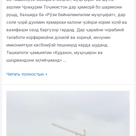
аҳолии Ҷумҳурии Тоҷикистон дар ҳамкорӣ бо шарикони
рушд, бахшида ба «Рӯзи байналмилалии муҳоҷират», дар
соли ҷорӣ дуюмин ярмаркаи калони ҷойҳои кории холӣ ва
вазифаҳои озод баргузор гардид. Дар ҷараёни чорабинӣ
талаботи корфармоёни дохилӣ ва хориҷӣ, инчунин
имкониятҳои касбомӯзӣ пешниҳод карда шуданд.
Ташкилоти ҷамъиятии «Кудакон, муҳоҷирон ва
шаҳрвандони эҳтиёҷманд» …
Читать полностью »