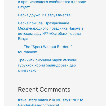
и принимающего сообщества в городе
Вахдат
Весна дружбы: Навруз вместе
Весна пришла: Празднование
Международного праздника Навруз в
детском саду №7 «Офтобак» города
Вахдат
The “Sport Without Borders”
tournament
Тренинги омузишӣ барои аъзоёни
гурӯҳҳои кории байнидоравӣ дар
минтақаҳо
Recent Comments
travel story match
к
RCVC says “NO” to
Gender-Based Violence!