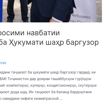
росими навбатии
ба Ҳукумати шаҳр баргузор
rcvc
дани таҷҳизот ба ҳукумати шаҳр баргузор гардид, ки
БМ) Тоҷикистон дар доираи ташаббусҳои гурӯҳҳои
мат компютерҳо, кулерҳо, кондитсионерҳо, скутерҳои
ҳизот дода шуд. Ин таҷҳизот ба баланд бардоштани
р намудани сифати хизматрасонӣ …