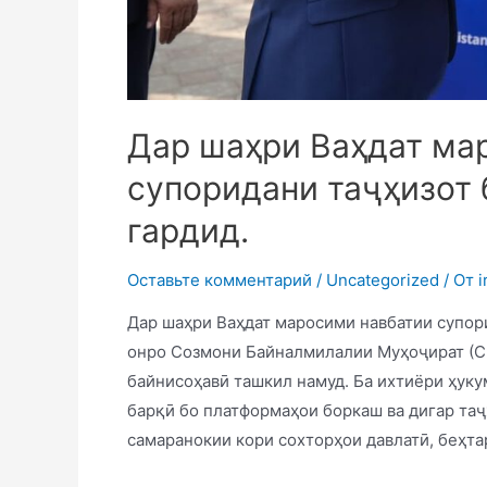
Дар шаҳри Ваҳдат ма
супоридани таҷҳизот 
гардид.
Оставьте комментарий
/
Uncategorized
/ От
i
Дар шаҳри Ваҳдат маросими навбатии супори
онро Созмони Байналмилалии Муҳоҷират (С
байнисоҳавӣ ташкил намуд. Ба ихтиёри ҳуку
барқӣ бо платформаҳои боркаш ва дигар таҷ
самаранокии кори сохторҳои давлатӣ, беҳта