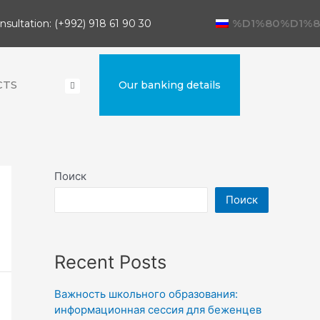
%D1%80%D1%8
nsultation: (+992) 918 61 90 30
CTS
Our banking details
Поиск
Поиск
Recent Posts
Важность школьного образования:
информационная сессия для беженцев