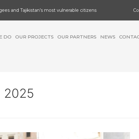
gees and Tajikistan’s most vulnerable citizens
Сo
E DO
OUR PROJECTS
OUR PARTNERS
NEWS
CONTA
 2025