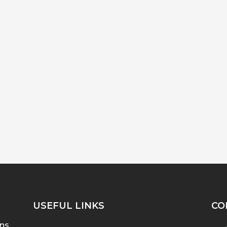
USEFUL LINKS
CO
ens