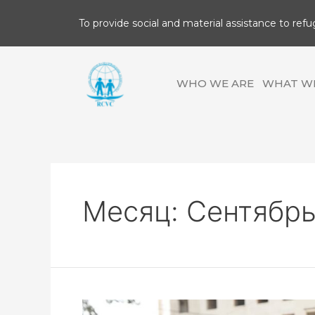
To provide social and material assistance to refu
WHO WE ARE
WHAT W
Месяц:
Сентябрь