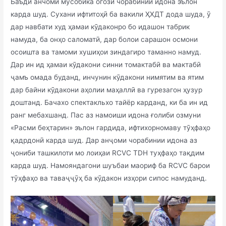
Баъди анчоми мусобика огози чорабинии идона эълон
карда шуд. Сухани ифтитоҳӣ ба вакили ҲХДТ дода шуда, ӯ
дар навбати худ ҳамаи кӯдаконро бо идашон табрик
намуда, ба онҳо саломатӣ, дар болои сарашон осмони
осоишта ва тамоми хушиҳои зиндагиро таманно намуд.
Дар ин ид ҳамаи кӯдакони синни томактабӣ ва мактабӣ
ҷамъ омада буданд, инчунин кӯдакони нимятим ва ятим
дар байни кӯдакони аҳолии маҳаллӣ ва гурезагон ҳузур
доштанд. Бачахо спектакльхо тайёр карданд, ки ба ин ид
ранг мебахшанд. Пас аз намоиши идона ғолиби озмуни
«Расми беҳтарин» эълон гардида, ифтихорномаву тӯҳфаҳо
қадрдонӣ карда шуд. Дар анҷоми чорабинии идона аз
ҷониби ташкилоти мо лоиҳаи RCVC TDH туҳфаҳо тақдим
карда шуд. Намояндагони шуъбаи маориф ба RCVC барои
тӯҳфаҳо ва таваҷҷӯҳ ба кӯдакон изҳори сипос намуданд.