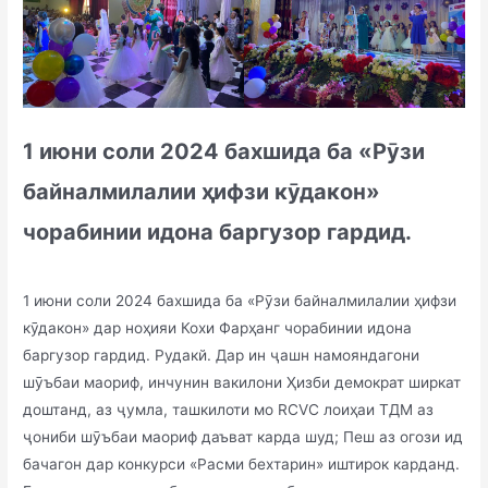
1 июни соли 2024 бахшида ба «Рӯзи
байналмилалии ҳифзи кӯдакон»
чорабинии идона баргузор гардид.
1 июни соли 2024 бахшида ба «Рӯзи байналмилалии ҳифзи
кӯдакон» дар ноҳияи Кохи Фарҳанг чорабинии идона
баргузор гардид. Рудакй. Дар ин ҷашн намояндагони
шӯъбаи маориф, инчунин вакилони Ҳизби демократ ширкат
доштанд, аз ҷумла, ташкилоти мо RCVC лоиҳаи ТДМ аз
ҷониби шӯъбаи маориф даъват карда шуд; Пеш аз огози ид
бачагон дар конкурси «Расми бехтарин» иштирок карданд.