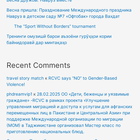
Весна дружбы: Навруз вместе
Весна пришла: Празднование Международного праздника
Навруз в детском саду №7 «Офтобак» города Вахдат
The “Sport Without Borders” tournament
Тренинги омузишӣ барои аъзоёни гурӯҳҳои кории
байнидоравӣ дар минтақаҳо
Recent Comments
travel story match
к
RCVC says “NO” to Gender-Based
Violence!
phdreamvip1
к
28.02.2025 ОО «Дети, беженцы и уязвимые
граждане» -RCVC в рамках проекта «Улучшение
управления миграцией и доступа к услугам для афганских
перемещенных лиц в Пакистане и Центральной Азии» при
поддержке Международной организации по миграции
(МОМ) в Таджикистане организовал Мастер класс по
приготовлению национальных блюд.